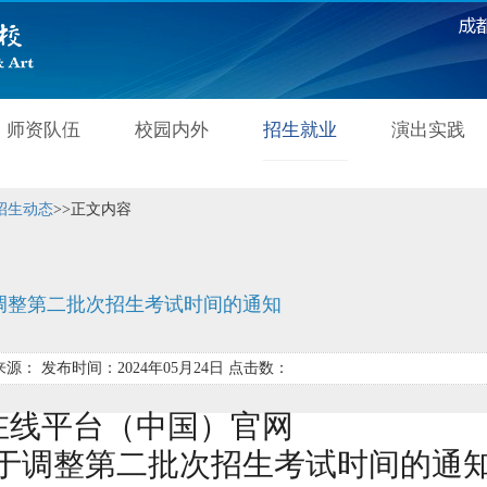
师资队伍
校园内外
招生就业
演出实践
招生动态
>>
正文内容
调整第二批次招生考试时间的通知
来源： 发布时间：2024年05月24日 点击数：
在线平台（中国）官网
于调整第二批次招生考试时间的通