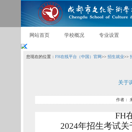
网站首页
学校概况
专业设置
您现在的位置：
FH在线平台（中国）官网
>>
招生就业
>>
关于
作者： 
FH
2
024
年招生考试关