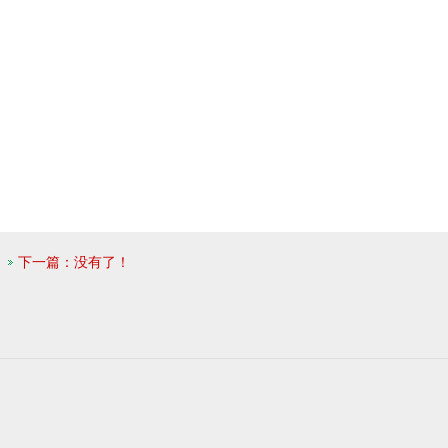
下一篇：没有了！