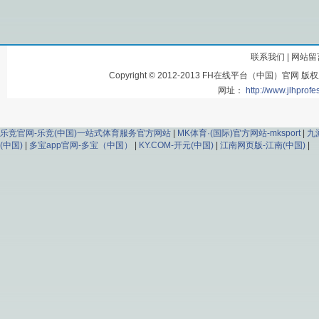
联系我们
|
网站留
Copyright © 2012-2013 FH在线平台（中国）
网址：
http://www.jlhprofe
乐竞官网-乐竞(中国)一站式体育服务官方网站
|
MK体育·(国际)官方网站-mksport
|
九
(中国)
|
多宝app官网-多宝（中国）
|
KY.COM-开元(中国)
|
江南网页版-江南(中国)
|