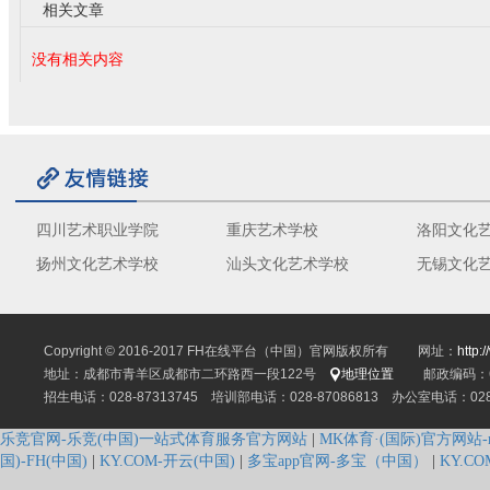
相关文章
没有相关内容
四川艺术职业学院
重庆艺术学校
洛阳文化
扬州文化艺术学校
汕头文化艺术学校
无锡文化
Copyright © 2016-2017 FH在线平台（中国）官网版权所有 网址：
http:
地址：成都市青羊区成都市二环路西一段122号
地理位置
邮政编码：61
招生电话：028-87313745 培训部电话：028-87086813 办公室电话：028-
乐竞官网-乐竞(中国)一站式体育服务官方网站
|
MK体育·(国际)官方网站-mk
国)-FH(中国)
|
KY.COM-开云(中国)
|
多宝app官网-多宝（中国）
|
KY.C