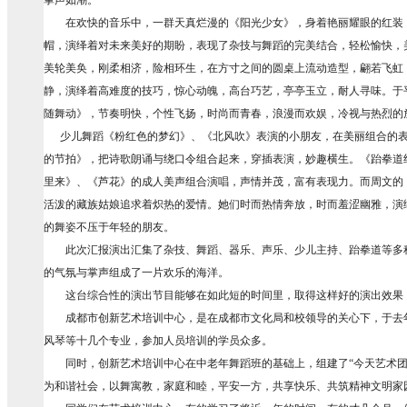
在欢快的音乐中，一群天真烂漫的《阳光少女》，身着艳丽耀眼的红装
帽，演绎着对未来美好的期盼，表现了杂技与舞蹈的完美结合，轻松愉快，
美轮美奂，刚柔相济，险相环生，在方寸之间的圆桌上流动造型，翩若飞虹
静，演绎着高难度的技巧，惊心动魄，高台巧艺，亭亭玉立，耐人寻味。于
随舞动》，节奏明快，个性飞扬，时尚而青春，浪漫而欢娱，冷视与热烈的
少儿舞蹈《粉红色的梦幻》、《北风吹》表演的小朋友，在美丽组合的
的节拍》，把诗歌朗诵与绕口令组合起来，穿插表演，妙趣横生。《跆拳道
里来》、《芦花》的成人美声组合演唱，声情并茂，富有表现力。而周文的
活泼的藏族姑娘追求着炽热的爱情。她们时而热情奔放，时而羞涩幽雅，演
的舞姿不压于年轻的朋友。
此次汇报演出汇集了杂技、舞蹈、器乐、声乐、少儿主持、跆拳道等多
的气氛与掌声组成了一片欢乐的海洋。
这台综合性的演出节目能够在如此短的时间里，取得这样好的演出效果
成都市创新艺术培训中心，是在成都市文化局和校领导的关心下，于去
风琴等十几个专业，参加人员培训的学员众多。
同时，创新艺术培训中心在中老年舞蹈班的基础上，组建了“今天艺术团
为和谐社会，以舞寓教，家庭和睦，平安一方，共享快乐、共筑精神文明家