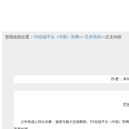
您现在的位置：
FH在线平台（中国）官网
>>
艺术培训
>>
正文内容
作者：本站
艺
少年和成人同台共舞，激情与魅力交相辉映。FH在线平台（中国）官
掌声如潮。