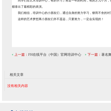
同学们在艺术培训中心，有的学习了将近一年的时间，有的才几个月，
都拿出了最精彩的表演。
我们相信，培训中心的小朋友们，通过自身的努力学习，锲而不舍的对
这样的艺术梦想离小朋友们并不遥远，只要努力，一定会实现的！
上一篇：
FH在线平台（中国）官网培训中心
下一篇：
著名
相关文章
没有相关内容