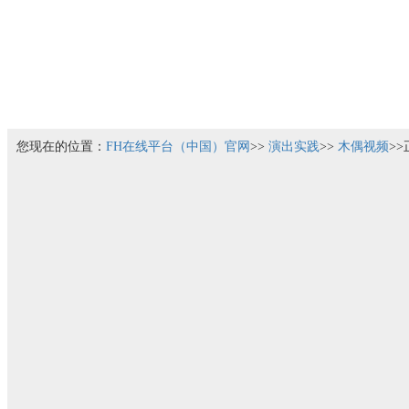
您现在的位置：
FH在线平台（中国）官网
>>
演出实践
>>
木偶视频
>>