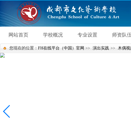
网站首页
学校概况
专业设置
师资队
您现在的位置：
FH在线平台（中国）官网
>>
演出实践
>>
木偶视
舞蹈掠影
舞蹈视频
杂技掠影
杂技视频
演出视频
木